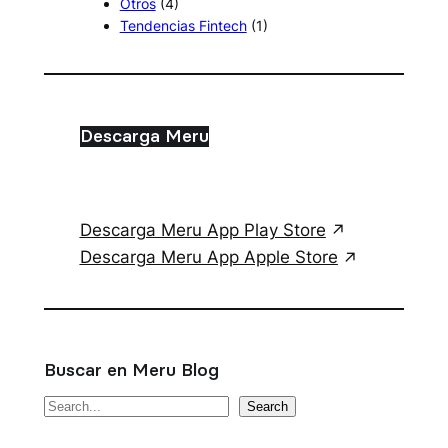
Otros
(4)
Tendencias Fintech
(1)
Descarga Meru
Descarga Meru App Play Store
Descarga Meru App Apple Store
Buscar en Meru Blog
S
Search
e