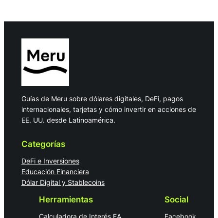
a
r
c
h
Guías de Meru sobre dólares digitales, DeFi, pagos
internacionales, tarjetas y cómo invertir en acciones de
EE. UU. desde Latinoamérica.
Categorías
DeFi e Inversiones
Educación Financiera
Dólar Digital y Stablecoins
Herramientas
Social
Calculadora de Interés EA
Facebook