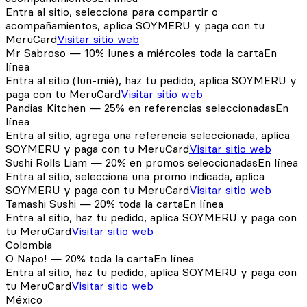
Entra al sitio, selecciona para compartir o
acompañamientos, aplica
SOYMERU
y paga con tu
MeruCard
Visitar sitio web
Mr Sabroso —
10%
lunes a miércoles toda la carta
En
línea
Entra al sitio (lun-mié), haz tu pedido, aplica
SOYMERU
y
paga con tu MeruCard
Visitar sitio web
Pandias Kitchen —
25%
en referencias seleccionadas
En
línea
Entra al sitio, agrega una referencia seleccionada, aplica
SOYMERU
y paga con tu MeruCard
Visitar sitio web
Sushi Rolls Liam —
20%
en promos seleccionadas
En línea
Entra al sitio, selecciona una promo indicada, aplica
SOYMERU
y paga con tu MeruCard
Visitar sitio web
Tamashi Sushi —
20%
toda la carta
En línea
Entra al sitio, haz tu pedido, aplica
SOYMERU
y paga con
tu MeruCard
Visitar sitio web
Colombia
O Napo! —
20%
toda la carta
En línea
Entra al sitio, haz tu pedido, aplica
SOYMERU
y paga con
tu MeruCard
Visitar sitio web
México