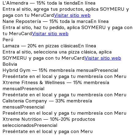
L'Almendra —
15%
toda la tienda
En línea
Entra al sitio, agrega tus productos, aplica
SOYMERU
y
paga con tu MeruCard
Visitar sitio web
Nane Repostería —
15%
toda la marca
En línea
Entra al sitio, haz tu pedido, aplica
SOYMERU
y paga con
tu MeruCard
Visitar sitio web
Perú
Lamaza —
20%
en pizzas clásicas
En línea
Entra al sitio, selecciona una pizza clásica, aplica
SOYMERU
y paga con tu MeruCard
Visitar sitio web
Bolivia
Hybrid Gym —
15%
membresía mensual
Presencial
Preséntate en el local y paga tu membresía con Meru
Xtreme Fitness & Wellness —
15%
membresía
mensual
Presencial
Preséntate en el local y paga tu membresía con Meru
Calistenia Company —
33%
membresía
mensual
Presencial
Preséntate en el local y paga tu membresía con Meru
Xtreme Nutrition —
10%-20%
productos
seleccionados
Presencial
Preséntate en el local y paga con Meru