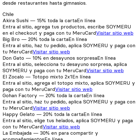
desde restaurantes hasta gimnasios.
Chile
Akira Sushi —
15%
toda la carta
En línea
Entra al sitio, agrega tus productos, escribe
SOYMERU
en el checkout y paga con tu MeruCard
Visitar sitio web
Big Bro —
20%
toda la carta
En línea
Entra al sitio, haz tu pedido, aplica
SOYMERU
y paga con
tu MeruCard
Visitar sitio web
Don Gato —
10%
en desayunos sorpresa
En línea
Entra al sitio, selecciona tu desayuno sorpresa, aplica
SOYMERU
y paga con tu MeruCard
Visitar sitio web
El Zocalo — Totopo mixto
2x1
En línea
Entra al sitio, agrega el totopo mixto, aplica
SOYMERU
y
paga con tu MeruCard
Visitar sitio web
Gohan Factory —
20%
toda la carta
En línea
Entra al sitio, haz tu pedido, aplica
SOYMERU
y paga con
tu MeruCard
Visitar sitio web
Happy Gelato —
20%
toda la carta
En línea
Entra al sitio, elige tus helados, aplica
SOYMERU
y paga
con tu MeruCard
Visitar sitio web
La Embajada —
30%
en para compartir y
acompañamientos
En línea